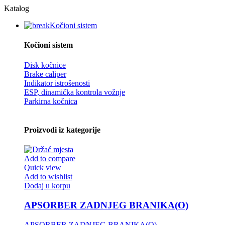
Katalog
Kočioni sistem
Kočioni sistem
Disk kočnice
Brake caliper
Indikator istrošenosti
ESP, dinamička kontrola vožnje
Parkirna kočnica
Proizvodi iz kategorije
Add to compare
Quick view
Add to wishlist
Dodaj u korpu
APSORBER ZADNJEG BRANIKA(O)
APSORBER ZADNJEG BRANIKA(O)