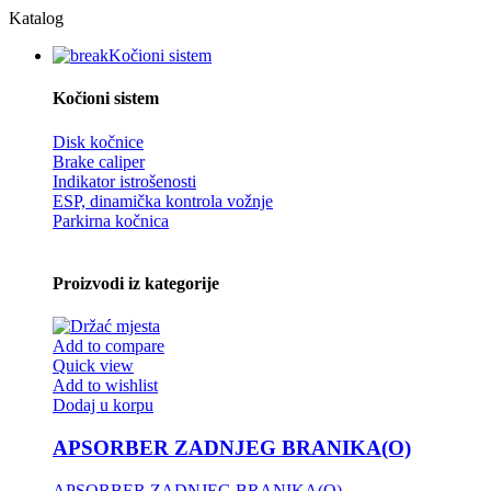
Katalog
Kočioni sistem
Kočioni sistem
Disk kočnice
Brake caliper
Indikator istrošenosti
ESP, dinamička kontrola vožnje
Parkirna kočnica
Proizvodi iz kategorije
Add to compare
Quick view
Add to wishlist
Dodaj u korpu
APSORBER ZADNJEG BRANIKA(O)
APSORBER ZADNJEG BRANIKA(O)