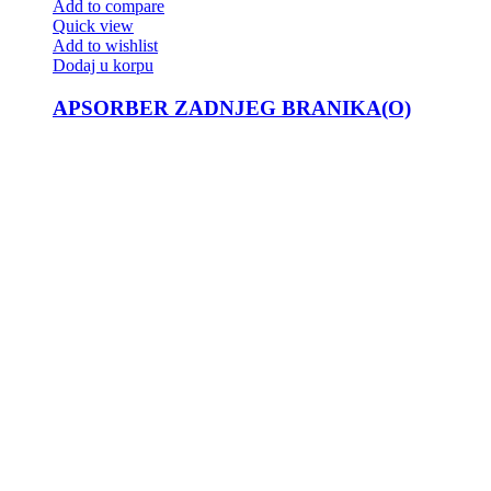
Add to compare
Quick view
Add to wishlist
Dodaj u korpu
APSORBER ZADNJEG BRANIKA(O)
APSORBER ZADNJEG BRANIKA(O)
5,530.00
KM